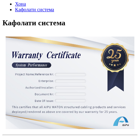
Хона
Кафолати система
Кафолати система