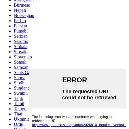
Burmese
Nepali
Norwegian
Pashto
Persian
Punjabi
Serbian
Sesotho
Sinhala
Slovak
Slovenian
Somali
Samoan
Scots Gaelic
Shona
Sindhi
Sundanese
Swahili
Tajik
Tamil
Telugu
Thai
Ukrainian
Urdu