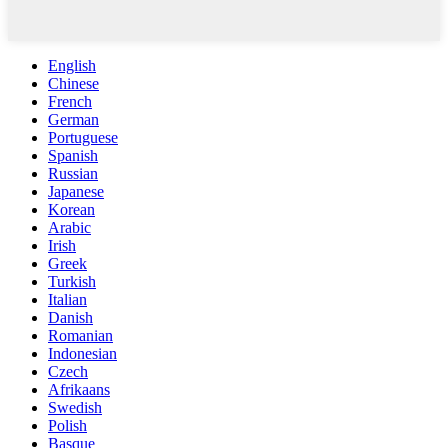
English
Chinese
French
German
Portuguese
Spanish
Russian
Japanese
Korean
Arabic
Irish
Greek
Turkish
Italian
Danish
Romanian
Indonesian
Czech
Afrikaans
Swedish
Polish
Basque