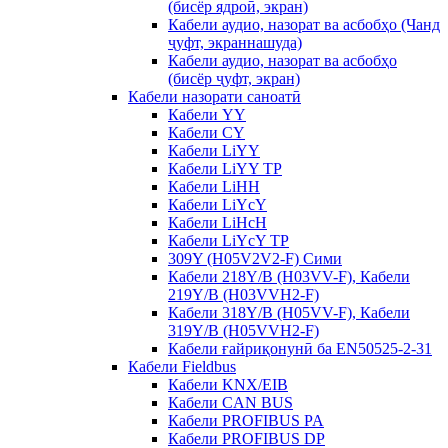
(бисёр ядроӣ, экран)
Кабели аудио, назорат ва асбобҳо (Чанд
ҷуфт, экраннашуда)
Кабели аудио, назорат ва асбобҳо
(бисёр ҷуфт, экран)
Кабели назорати саноатӣ
Кабели YY
Кабели CY
Кабели LiYY
Кабели LiYY TP
Кабели LiHH
Кабели LiYcY
Кабели LiHcH
Кабели LiYcY TP
309Y (H05V2V2-F) Сими
Кабели 218Y/B (H03VV-F), Кабели
219Y/B (H03VVH2-F)
Кабели 318Y/B (H05VV-F), Кабели
319Y/B (H05VVH2-F)
Кабели ғайриқонунӣ ба EN50525-2-31
Кабели Fieldbus
Кабели KNX/EIB
Кабели CAN BUS
Кабели PROFIBUS PA
Кабели PROFIBUS DP