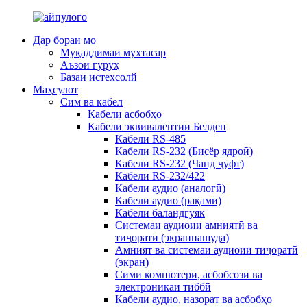
Дар бораи мо
Муқаддимаи мухтасар
Аъзои гурӯҳ
Базаи истехсолй
Маҳсулот
Сим ва кабел
Кабели асбобҳо
Кабели эквивалентии Белден
Кабели RS-485
Кабели RS-232 (Бисёр ядроӣ)
Кабели RS-232 (Чанд ҷуфт)
Кабели RS-232/422
Кабели аудио (аналогӣ)
Кабели аудио (рақамӣ)
Кабели баландгӯяк
Системаи аудиоии амниятӣ ва
тиҷоратӣ (экраннашуда)
Амният ва системаи аудиоии тиҷоратӣ
(экран)
Сими компютерӣ, асбобсозӣ ва
электроникаи тиббӣ
Кабели аудио, назорат ва асбобҳо