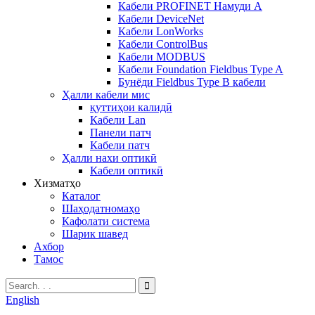
Кабели PROFINET Намуди А
Кабели DeviceNet
Кабели LonWorks
Кабели ControlBus
Кабели MODBUS
Кабели Foundation Fieldbus Type A
Бунёди Fieldbus Type B кабели
Ҳалли кабели мис
қуттиҳои калидӣ
Кабели Lan
Панели патч
Кабели патч
Ҳалли нахи оптикӣ
Кабели оптикӣ
Хизматҳо
Каталог
Шаҳодатномаҳо
Кафолати система
Шарик шавед
Ахбор
Тамос
English