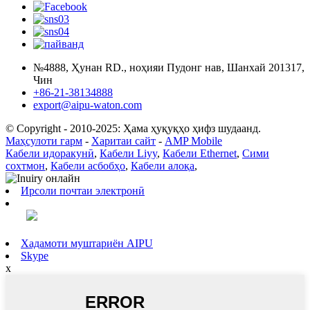
№4888, Ҳунан RD., ноҳияи Пудонг нав, Шанхай 201317,
Чин
+86-21-38134888
export@aipu-waton.com
© Copyright - 2010-2025: Ҳама ҳуқуқҳо ҳифз шудаанд.
Маҳсулоти гарм
-
Харитаи сайт
-
AMP Mobile
Кабели идоракунӣ
,
Кабели Liyy
,
Кабели Ethernet
,
Сими
сохтмон
,
Кабели асбобҳо
,
Кабели алоқа
,
Ирсоли почтаи электронӣ
Хадамоти муштариён AIPU
Skype
x