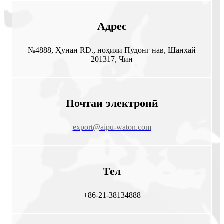
Адрес
№4888, Ҳунан RD., ноҳияи Пудонг нав, Шанхай
201317, Чин
Почтаи электронӣ
export@aipu-waton.com
Тел
+86-21-38134888