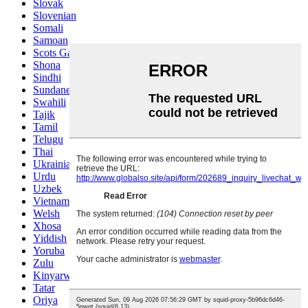
Slovak
Slovenian
Somali
Samoan
Scots Gaelic
Shona
Sindhi
Sundanese
Swahili
Tajik
Tamil
Telugu
Thai
Ukrainian
Urdu
Uzbek
Vietnamese
Welsh
Xhosa
Yiddish
Yoruba
Zulu
Kinyarwanda
Tatar
Oriya