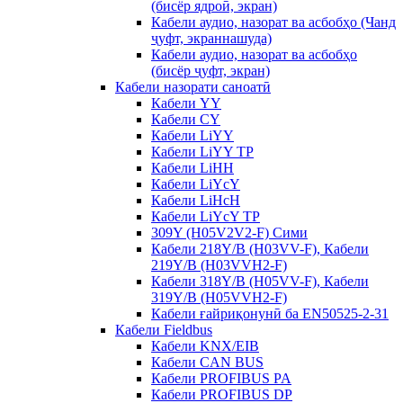
(бисёр ядроӣ, экран)
Кабели аудио, назорат ва асбобҳо (Чанд
ҷуфт, экраннашуда)
Кабели аудио, назорат ва асбобҳо
(бисёр ҷуфт, экран)
Кабели назорати саноатӣ
Кабели YY
Кабели CY
Кабели LiYY
Кабели LiYY TP
Кабели LiHH
Кабели LiYcY
Кабели LiHcH
Кабели LiYcY TP
309Y (H05V2V2-F) Сими
Кабели 218Y/B (H03VV-F), Кабели
219Y/B (H03VVH2-F)
Кабели 318Y/B (H05VV-F), Кабели
319Y/B (H05VVH2-F)
Кабели ғайриқонунӣ ба EN50525-2-31
Кабели Fieldbus
Кабели KNX/EIB
Кабели CAN BUS
Кабели PROFIBUS PA
Кабели PROFIBUS DP