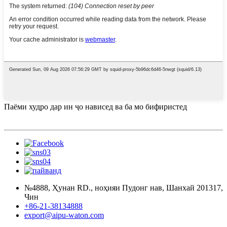
Паёми худро дар ин ҷо нависед ва ба мо бифиристед
№4888, Ҳунан RD., ноҳияи Пудонг нав, Шанхай 201317,
Чин
+86-21-38134888
export@aipu-waton.com