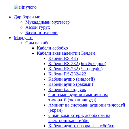
Дар бораи мо
Муқаддимаи мухтасар
Аъзои гурӯҳ
Базаи истехсолй
Маҳсулот
Сим ва кабел
Кабели асбобҳо
Кабели эквивалентии Белден
Кабели RS-485
Кабели RS-232 (Бисёр ядроӣ)
Кабели RS-232 (Чанд ҷуфт)
Кабели RS-232/422
Кабели аудио (аналогӣ)
Кабели аудио (рақамӣ)
Кабели баландгӯяк
Системаи аудиоии амниятӣ ва
тиҷоратӣ (экраннашуда)
Амният ва системаи аудиоии тиҷоратӣ
(экран)
Сими компютерӣ, асбобсозӣ ва
электроникаи тиббӣ
Кабели аудио, назорат ва асбобҳо