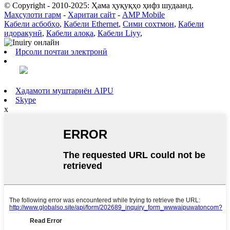
© Copyright - 2010-2025: Ҳама ҳуқуқҳо ҳифз шудаанд.
Маҳсулоти гарм
-
Харитаи сайт
-
AMP Mobile
Кабели асбобҳо
,
Кабели Ethernet
,
Сими сохтмон
,
Кабели
идоракунӣ
,
Кабели алоқа
,
Кабели Liyy
,
Ирсоли почтаи электронӣ
Хадамоти муштариён AIPU
Skype
x