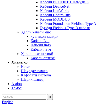
Кабели PROFINET Намуди А
Кабели DeviceNet
Кабели LonWorks
Кабели ControlBus
Кабели MODBUS
Кабели Foundation Fieldbus Type A
Бунёди Fieldbus Type B кабели
Ҳалли кабели мис
қуттиҳои калидӣ
Кабели Lan
Панели патч
Кабели патч
Ҳалли нахи оптикӣ
Кабели оптикӣ
Хизматҳо
Каталог
Шаҳодатномаҳо
Кафолати система
Шарик шавед
Ахбор
Тамос
English